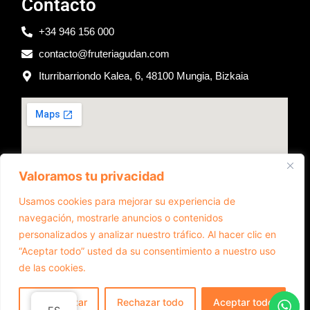
Contacto
+34 946 156 000
contacto@fruteriagudan.com
Iturribarriondo Kalea, 6, 48100 Mungia, Bizkaia
Valoramos tu privacidad
Usamos cookies para mejorar su experiencia de
navegación, mostrarle anuncios o contenidos
personalizados y analizar nuestro tráfico. Al hacer clic en
“Aceptar todo” usted da su consentimiento a nuestro uso
de las cookies.
Diseño web realizado por RK Informatika
Personalizar
Rechazar todo
Aceptar todo