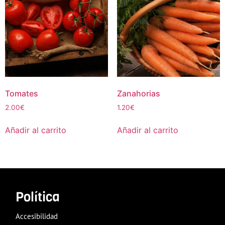
Tomates
Zanahorias
2.00
€
1.20
€
Añadir al carrito
Añadir al carrito
Política
Accesibilidad