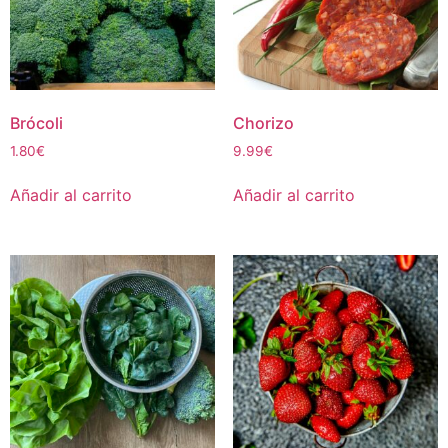
Brócoli
Chorizo
1.80
€
9.99
€
Añadir al carrito
Añadir al carrito