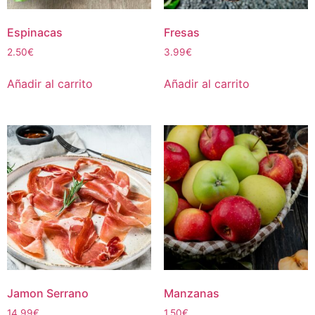
Espinacas
Fresas
2.50
€
3.99
€
Añadir al carrito
Añadir al carrito
Jamon Serrano
Manzanas
14.99
€
1.50
€