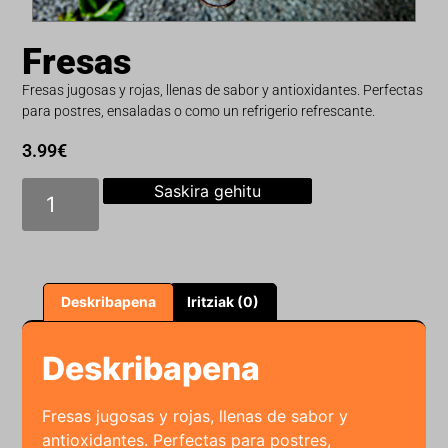
Fresas
Fresas jugosas y rojas, llenas de sabor y antioxidantes. Perfectas
para postres, ensaladas o como un refrigerio refrescante.
3.99
€
Saskira gehitu
Deskribapena
Iritziak (0)
Deskribapena
Fresas jugosas y rojas, llenas de sabor y
antioxidantes. Perfectas para postres,