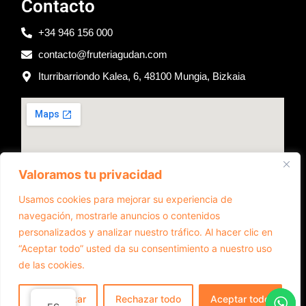
Contacto
+34 946 156 000
contacto@fruteriagudan.com
Iturribarriondo Kalea, 6, 48100 Mungia, Bizkaia
Valoramos tu privacidad
Usamos cookies para mejorar su experiencia de
navegación, mostrarle anuncios o contenidos
personalizados y analizar nuestro tráfico. Al hacer clic en
“Aceptar todo” usted da su consentimiento a nuestro uso
de las cookies.
Diseño web realizado por RK Informatika
Personalizar
Rechazar todo
Aceptar todo